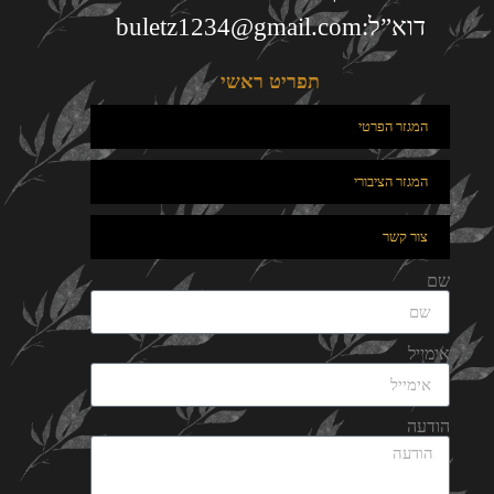
דוא”ל:
buletz1234@gmail.com
תפריט ראשי
המגזר הפרטי
המגזר הציבורי
צור קשר
שם
אימייל
הודעה