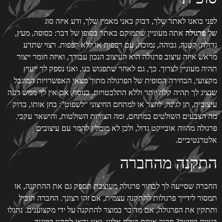
לפני בואנו לאתר שלך, דבוק באני מאמין שלך, ודע איזה סוג
של
פרגולה
אתה מעוניין שתמוקם באתר בסופו של דבר: כסופה, מעץ,
גדולה, קטנה, גבוהה, נמוכה, עם רפפות או ללא רפפות. רצוי שתדע
מראש איזה עיצוב פרגולה הוא העיצוב הנכון עבורך, ואיזה חומר ייצור
תהיה מעוניין לצרוך. כך, גם לאחר שתפגוש בנו, ואנו נספק לך ייעוץ
מקצועי, הבחירה הסופית של הפרגולה מתוך מצאי האפשרויות המוגבל
שנציג לך תהיה קלה יותר וללא התלבטויות. בנוסף, אם אין לך ממש דעה
עיצובית, תן לגינה, לחצר או למתחם החיצוני “לשפוט”: בחן אותו, בדוק
מה הצבעים השולטים במתחם, ומה הצורות השולטות, והישאר עקבי.
פרגולה מהווה אובייקט גדול, ולכן לא מומלץ להמר עם עיצובים
אלטרנטיביים.
התקנה מהחברה
החברה שסייעה לך לבחור פרגולה מעוצבת תספק גם את ההתקנה, או
תמסור לידייך פרגולות להתקנה עצמית, אם זהו רצונך. החברה תוביל
ותתקין את הפרגולה, אם מדובר במוצר להתקנה על ידי מקצוענים. נתגלו
בעיות במוצר? סקור אותם ושלח אלינו, ואנו נדאג לתקנן במועד.