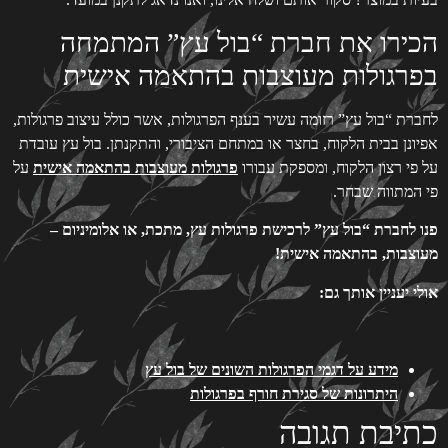
הכירו את חברת “בול עץ” המתמחה
בפרגולות מעוצבות בהתאמה אישית
לחברת “בול עץ” רזומה עשיר בענף הפרגולות, אשר כולל עיצוב פרגולות,
אפיונן בבית הלקוח, בחצר או במתחם הציבורי, והתקנתן. בול עץ עובדת
על פי רצון הלקוח, ומספקת עבורו
פרגולות מעוצבות בהתאמה אישית
על
פי המתווה שבחר.
פנו לחברת “בול עץ” לרכישת פרגולות עץ, מתכת, או אלומיניום –
מעוצבות, בהתאמה אישית!
אולי יעניין אותך גם:
מידע על דגמי הפרגולות השונים של בול עץ
היתרונות של סגירת חורף בפרגולות
כתיבת תגובה