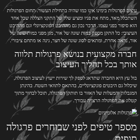
עיצוב הפרגולות בימינו אינו כמו שהיה בתחילת העשור. תחום הפרגולות
השתכלל מאד, מתח את פניו ומציע שלל של התקני הצללה שכל אחד
הוא סיפור בפני עצמו. הדבר נכון גם מההיבט הפונקציונלי וגם מההיבט
העיצובי: כל התקן מספק כמות שונה של אור, מגן מפני כמות שונה של
אור, נראה אחרת, ומתאים לסוג שונה של חצר, גינה או מתחם ציבורי.
חברה מקצועית בנושא פרגולות תלווה
אותך בכל תהליך העיצוב
בול עץ היא החברה שתדאג לספק לך שירות ייעוץ לעיצוב הפרגולה,
שיכלול גם היבטים פונקציונליים, בהתאם לתוואי השטח. בהינתן
המגבלות והמעלות של האזור בו תותקן הפרגולה, תוכל לבחור מתוך
קטלוג את הפרגולה הרצויה עבורך.
מספר טיפים לפני שבוחרים פרגולה
סופית