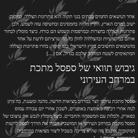
אחד הנושאים החמים בבתים בגני תקוה הוא פתרונות הצללה. כמקום
ישוב במרכז הארץ, הקיץ מלווה בחמסינים ובחשיפה עזה לשמש, ולכן
פתרונות הצללה בחצרות ובמרפסות השמש הם כורח. כיצד מומלץ לבחור
אותם במקצועיות ובהצללה? להלן כל מה שרציתם לדעת על אחד
מהנושאים החשובים בקיץ הישראלי בגני תקוה. בחרו פתרונות הצללה
המתאימים לשטח המרחב שלכם בגדול, אם […]
גיבוש תוואי של ספסל מתכת
במרחב העירוני
ספסל מתכת עירוני יוצר במרחב מציאות חדשה, מהנה ומענגת, בה ניתן
לנוח אחרי רכיבה מאומצת באופניים, לשבת אחרי יום עבודה עמוס
בפארק, ולבלות עם המשפחה והחברים. כיצד מומלץ לגבש את עיצובו של
ספסל מתכת במרחב העירוני או המושבי? הכירו את הדרך לספק לרשות
המקומית את כל מה שהיא צריכה בשביל ליצור מציאות במרחביה