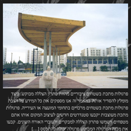
פרגולות מתכת בשטחים ציבוריים מהוות פתרון הצללה מבוקש. כיצד
מומלץ להסדיר אותו? במאמר זה אנו מספקים את כל המידע על הצבת
פרגולות מתכת בשטחים מרכזיים בתחומי המועצה או העירייה. פרגולות
מתכת מעוצבות יקבעו סטנדרטים חדשים לעיצוב המקום אותו אתם
מטפחים וישמשו פתרון הצללה למבקרים ולעוברי האורח השונים. קבעו
את מבנה הפרגולה המבוקש פרגולה יכולה להתבסס […]