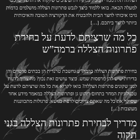
הצללה תלת ממדי המכיל גג, קירות ועיצובים שייקחו את החצר שלכם
למעלה הבאה. בואו ללמוד כיצד לגבש פתרונות הצללה מושלמים בדמות
גזיבו איכותי לחצר הבית ולהבטיח את הדקורציה הטובה והאיכותית
ביותר לחצר ביתכם. […]
כל מה שרציתם לדעת על בחירת
פתרונות הצללה ברמה”ש
בחירת פתרונות הצללה ברמה”ש נחשבת טרנדית הן בבתים פרטיים והן
בדירות שיש להן מרפסות שמש. כיצד עושים זאת נכון? מה צריך לדעת
לפני שקונים פתרונות הצללה? בואו לקרוא את כל מה שרציתם לדעת על
טכנולוגיות המחר בתחום ריהוט גן ופתרונות הצללה במאמר מידע אחד
שסוקר את כל מה שאתם צריכים לדעת בנושא. פרגולות מתכווננות
מעוצבות […]
מדריך לבחירת פתרונות הצללה בגני
תקוה