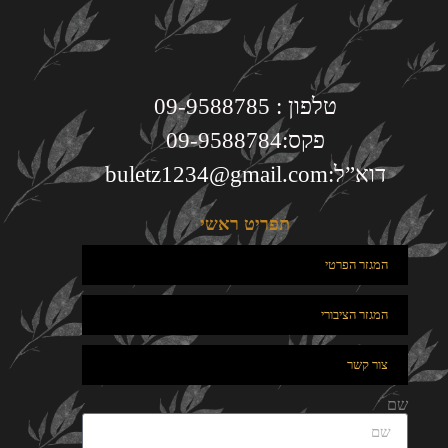
טלפון : 09-9588785
פקס:09-9588784
דוא”ל:
buletz1234@gmail.com
תפריט ראשי
המגזר הפרטי
המגזר הציבורי
צור קשר
שם