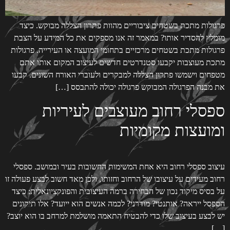
פרגולות מתכת בשטחים ציבוריים מהוות פתרון הצללה מבוקש. כיצד
מומלץ להסדיר אותו? במאמר זה אנו מספקים את כל המידע על הצבת
פרגולות מתכת בשטחים מרכזיים בתחומי המועצה או העירייה. פרגולות
מתכת מעוצבות יקבעו סטנדרטים חדשים לעיצוב המקום אותו אתם
מטפחים וישמשו פתרון הצללה למבקרים ולעוברי האורח השונים. קבעו
את מבנה הפרגולה המבוקש פרגולה יכולה להתבסס […]
ספסלי רחוב מעוצבים לעיריות
ומועצות מקומיות
עיצוב ספסלי רחוב היא אחת המשימות החשובות בעיר ובמושב. ספסלי
רחוב מעידים על עיצובו של הרחוב וחזותו, ולכן מאד חשוב לבצע פעולה זו
על בסיס מיקוד נכון של הבחירה ברמה העיצובית והפונקציונאלית: כיצד
הספסל ייראה? אותנטי? מודרני? לכמה אנשים הוא ייועד? אלו תיקונים
יש לבצע בעיצוב שלו כדי להבטיח התאמה מושלמת למרחב בו הוא יוצב?
[…]