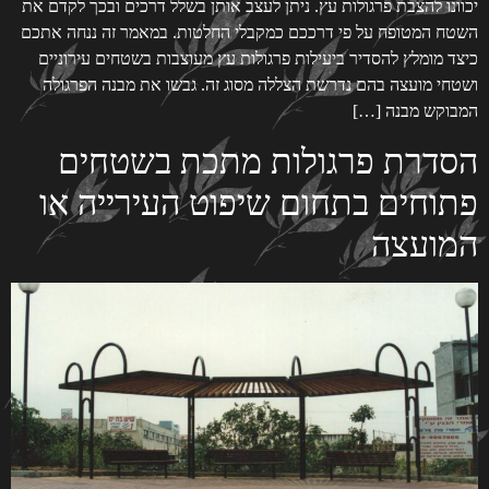
יכוונו להצבת פרגולות עץ. ניתן לעצב אותן בשלל דרכים ובכך לקדם את
השטח המטופח על פי דרככם כמקבלי החלטות. במאמר זה ננחה אתכם
כיצד מומלץ להסדיר ביעילות פרגולות עץ מעוצבות בשטחים עירוניים
ושטחי מועצה בהם נדרשת הצללה מסוג זה. גבשו את מבנה הפרגולה
המבוקש מבנה […]
הסדרת פרגולות מתכת בשטחים
פתוחים בתחום שיפוט העירייה או
המועצה