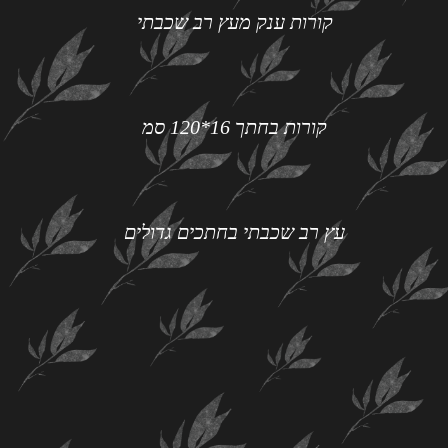
קורות ענק מעץ רב שכבתי
קורות בחתך 16*120 סמ
עץ רב שכבתי בחתכים גדולים