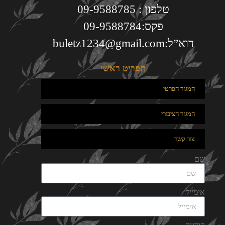
טלפון : 09-9588785
פקס:09-9588784
דוא”ל:
buletz1234@gmail.com
תפריט ראשי
המגזר הפרטי
המגזר הציבורי
צור קשר
שם
אימייל