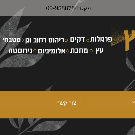
פקס:09-9588784
י
צור קשר