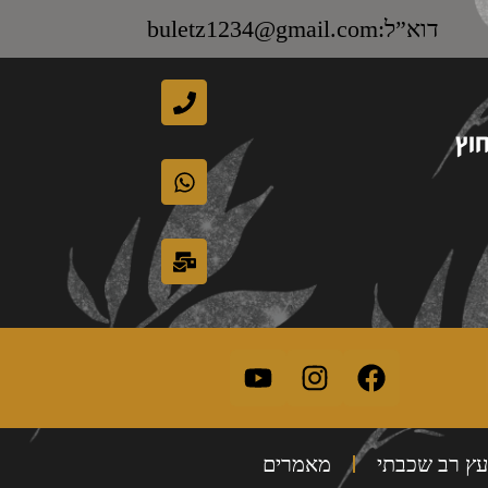
דוא”ל:buletz1234@gmail.com
עץ רב שכבתי
מאמרים