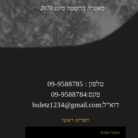
מאפרה נירוסטה מקט 2070
טלפון : 09-9588785
פקס:09-9588784
דוא”ל:
buletz1234@gmail.com
תפריט ראשי
המגזר הפרטי