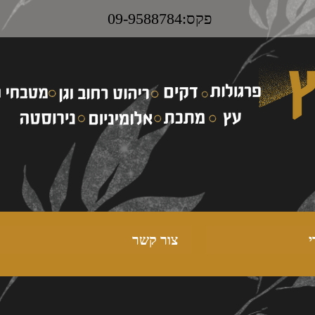
פקס:09-9588784
י
צור קשר