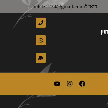
דוא”ל:buletz1234@gmail.com