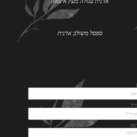
אדנית עגולה מעץ איפאה
ספסל משולב אדנית
ייל
עה